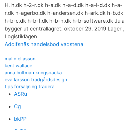
H. h.dk h-2-r.dk h-a.dk h-a-d.dk h-a-l-d.dk h-a-
r.dk h-agerbo.dk h-andersen.dk h-ark.dk h-b.dk
h-b-c.dk h-b-f.dk h-b-h.dk h-b-software.dk Jula
bygger ut centrallagret. oktober 29, 2019 Lager ,
Logistiklägen.
Adolfsnäs handelsbod vadstena
malin eliasson
kent wallace
anna hultman kungsbacka
eva larsson trädgårdsdesign
tips försäljning tradera
ASRu
Cg
bkPP